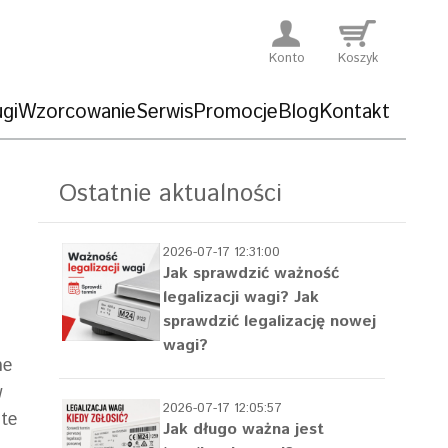
Konto
Koszyk
gi
Wzorcowanie
Serwis
Promocje
Blog
Kontakt
Ostatnie aktualności
2026-07-17 12:31:00
Jak sprawdzić ważność
legalizacji wagi? Jak
sprawdzić legalizację nowej
wagi?
ne
w
2026-07-17 12:05:57
te
Jak długo ważna jest