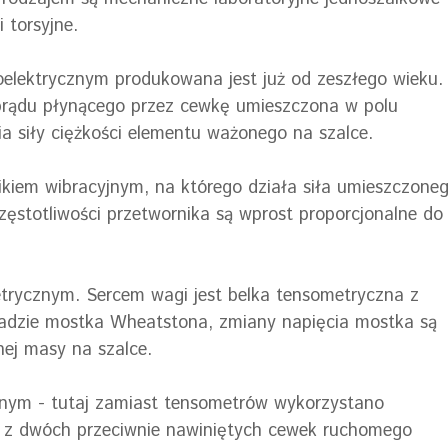
 torsyjne.
elektrycznym produkowana jest już od zeszłego wieku.
prądu płynącego przez cewkę umieszczona w polu
siły ciężkości elementu ważonego na szalce.
ikiem wibracyjnym, na którego działa siła umieszczone
ęstotliwości przetwornika są wprost proporcjonalne do
trycznym. Sercem wagi jest belka tensometryczna z
adzie mostka Wheatstona, zmiany napięcia mostka są
ej masy na szalce.
jnym - tutaj zamiast tensometrów wykorzystano
ię z dwóch przeciwnie nawiniętych cewek ruchomego