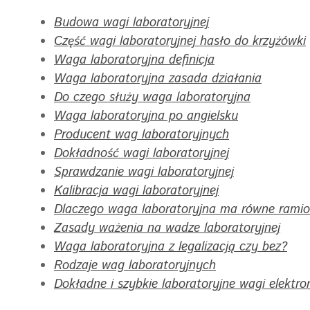
Budowa wagi laboratoryjnej
Część wagi laboratoryjnej hasło do krzyżówki
Waga laboratoryjna definicja
Waga laboratoryjna zasada działania
Do czego służy waga laboratoryjna
Waga laboratoryjna po angielsku
Producent wag laboratoryjnych
Dokładność wagi laboratoryjnej
Sprawdzanie wagi laboratoryjnej
Kalibracja wagi laboratoryjnej
Dlaczego waga laboratoryjna ma równe rami
Zasady ważenia na wadze laboratoryjnej
Waga laboratoryjna z legalizacją czy bez?
Rodzaje wag laboratoryjnych
Dokładne i szybkie laboratoryjne wagi elektro