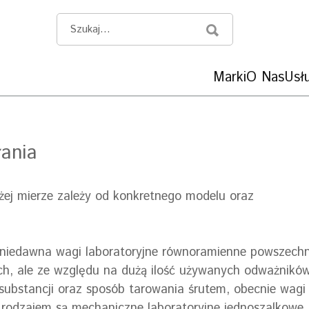
Marki
O Nas
Usłu
łania
żej mierze zależy od konkretnego modelu oraz
 niedawna wagi laboratoryjne równoramienne powszech
ch, ale ze względu na dużą ilość używanych odważnikó
ubstancji oraz sposób tarowania śrutem, obecnie wagi 
rodzajem są mechaniczne laboratoryjne jednoszalkowe