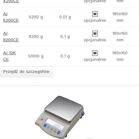
4200CE
opcjonalnie
mm
AJ
180x160
6200 g
0,01 g
6200CE
opcjonalnie
mm
AJ
180x160
8200 g
0,1 g
8200CE
opcjonalnie
mm
AJ 12K
180x160
12000 g
0,1 g
CE
opcjonalnie
mm
Przejdź do szczegółów