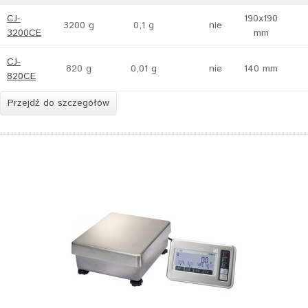
CJ-
190x190
3200 g
0,1 g
nie
3200CE
mm
CJ-
820 g
0,01 g
nie
140 mm
820CE
Przejdź do szczegółów