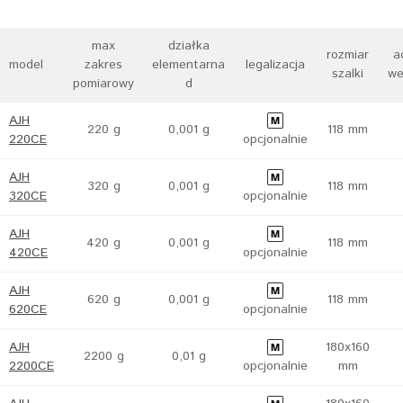
max
działka
rozmiar
a
model
zakres
elementarna
legalizacja
szalki
we
pomiarowy
d
AJH
220 g
0,001 g
118 mm
220CE
opcjonalnie
AJH
320 g
0,001 g
118 mm
320CE
opcjonalnie
AJH
420 g
0,001 g
118 mm
420CE
opcjonalnie
AJH
620 g
0,001 g
118 mm
620CE
opcjonalnie
AJH
180x160
2200 g
0,01 g
2200CE
opcjonalnie
mm