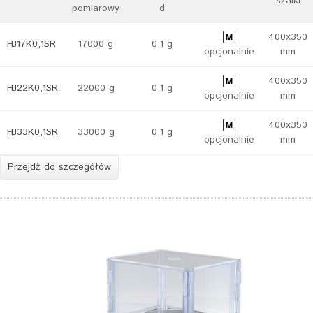
szalki
pomiarowy
d
400x350
HJ17K0,1SR
17000 g
0,1 g
opcjonalnie
mm
400x350
HJ22K0,1SR
22000 g
0,1 g
opcjonalnie
mm
400x350
HJ33K0,1SR
33000 g
0,1 g
opcjonalnie
mm
Przejdź do szczegółów