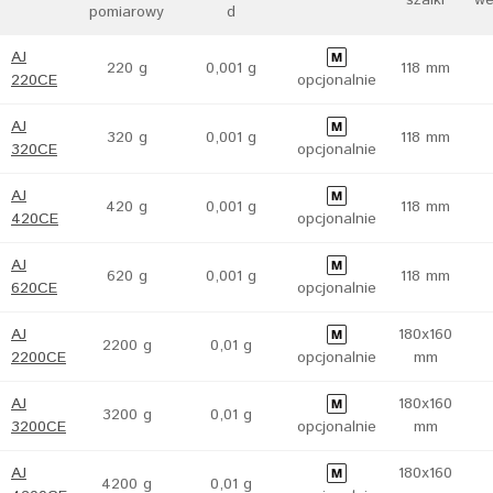
szalki
we
pomiarowy
d
AJ
220 g
0,001 g
118 mm
220CE
opcjonalnie
AJ
320 g
0,001 g
118 mm
320CE
opcjonalnie
AJ
420 g
0,001 g
118 mm
420CE
opcjonalnie
AJ
620 g
0,001 g
118 mm
620CE
opcjonalnie
AJ
180x160
2200 g
0,01 g
2200CE
opcjonalnie
mm
AJ
180x160
3200 g
0,01 g
3200CE
opcjonalnie
mm
AJ
180x160
4200 g
0,01 g