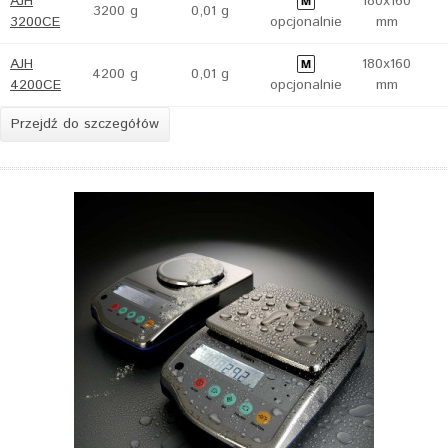
AJH
180x160
3200 g
0,01 g
3200CE
opcjonalnie
mm
AJH
180x160
4200 g
0,01 g
4200CE
opcjonalnie
mm
Przejdź do szczegółów