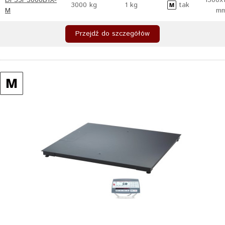
DF33P3000B1X-
1500x
3000 kg
1 kg
tak
M
m
Przejdź do szczegółów