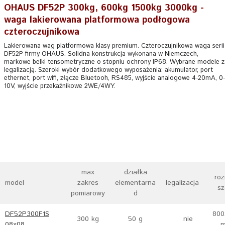
OHAUS DF52P 300kg, 600kg 1500kg 3000kg -
waga lakierowana platformowa podłogowa
czteroczujnikowa
Lakierowana wag platformowa klasy premium. Czteroczujnikowa waga serii
DF52P firmy OHAUS. Solidna konstrukcja wykonana w Niemczech,
markowe belki tensometryczne o stopniu ochrony IP68. Wybrane modele z
legalizacją. Szeroki wybór dodatkowego wyposażenia: akumulator, port
ethernet, port wifi, złącze Bluetooh, RS485, wyjście analogowe 4-20mA, 0-
10V, wyjście przekaźnikowe 2WE/4WY.
max
działka
roz
model
zakres
elementarna
legalizacja
sz
pomiarowy
d
DF52P300F1S
800
300 kg
50 g
nie
08x08