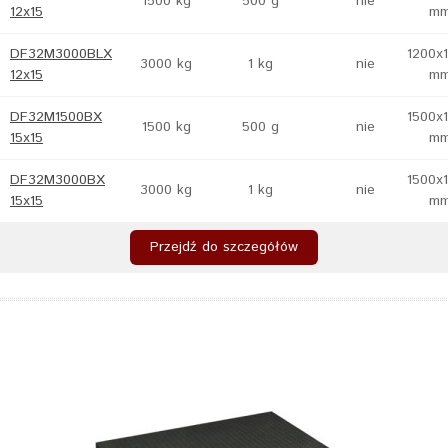
1500 kg
500 g
nie
12x15
m
DF32M3000BLX
1200x
3000 kg
1 kg
nie
12x15
m
DF32M1500BX
1500x
1500 kg
500 g
nie
15x15
m
DF32M3000BX
1500x
3000 kg
1 kg
nie
15x15
m
Przejdź do szczegółów