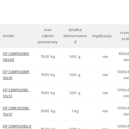
max
działka
rozm
model
zakres
elementarna
legalizacja
szal
pomiarowy
d
DF32M1500BS
800x
1500 kg
500 g
nie
08x08
m
DF32M1500BR
1000x
1500 kg
500 g
nie
10x10
m
DF32M1500BL
1200x
1500 kg
500 g
nie
12x12
m
DF32M3000BL
1200x
3000 kg
1 kg
nie
12x12
m
DF32M1500BLX
1200x