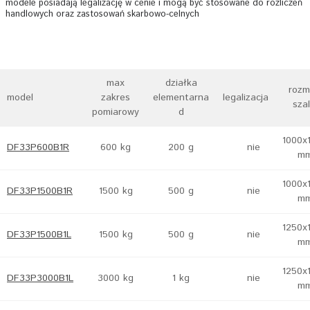
modele posiadają legalizację w cenie i mogą być stosowane do rozliczeń
handlowych oraz zastosowań skarbowo-celnych
max
działka
rozm
model
zakres
elementarna
legalizacja
szal
pomiarowy
d
1000x
DF33P600B1R
600 kg
200 g
nie
m
1000x
DF33P1500B1R
1500 kg
500 g
nie
m
1250x
DF33P1500B1L
1500 kg
500 g
nie
m
1250x
DF33P3000B1L
3000 kg
1 kg
nie
m