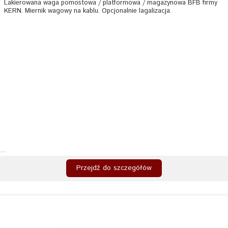
Lakierowana waga pomostowa / platformowa / magazynowa BFB firmy
KERN. Miernik wagowy na kablu. Opcjonalnie lagalizacja.
...
Przejdź do szczegółów