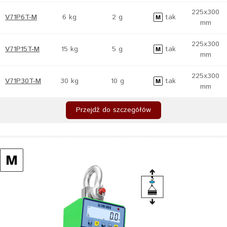
225x300
V71P6T-M
6 kg
2 g
tak
mm
225x300
V71P15T-M
15 kg
5 g
tak
mm
225x300
V71P30T-M
30 kg
10 g
tak
mm
Przejdź do szczegółów