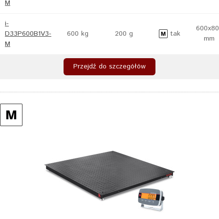
M
i-
600x80
D33P600B1V3-
600 kg
200 g
tak
mm
M
Przejdź do szczegółów