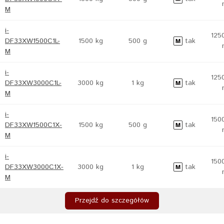
M
i-
125
DF33XW1500C1L-
1500 kg
500 g
tak
M
i-
125
DF33XW3000C1L-
3000 kg
1 kg
tak
M
i-
150
DF33XW1500C1X-
1500 kg
500 g
tak
M
i-
150
DF33XW3000C1X-
3000 kg
1 kg
tak
M
Przejdź do szczegółów