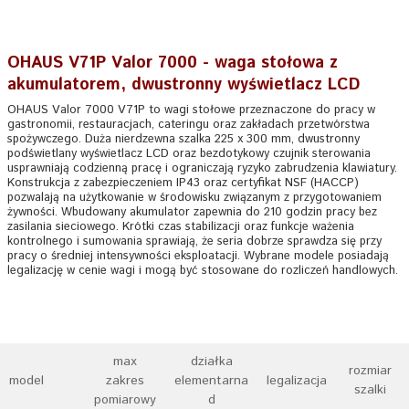
OHAUS V71P Valor 7000 - waga stołowa z
akumulatorem, dwustronny wyświetlacz LCD
OHAUS Valor 7000 V71P to wagi stołowe przeznaczone do pracy w
gastronomii, restauracjach, cateringu oraz zakładach przetwórstwa
spożywczego. Duża nierdzewna szalka 225 x 300 mm, dwustronny
podświetlany wyświetlacz LCD oraz bezdotykowy czujnik sterowania
usprawniają codzienną pracę i ograniczają ryzyko zabrudzenia klawiatury.
Konstrukcja z zabezpieczeniem IP43 oraz certyfikat NSF (HACCP)
pozwalają na użytkowanie w środowisku związanym z przygotowaniem
żywności. Wbudowany akumulator zapewnia do 210 godzin pracy bez
zasilania sieciowego. Krótki czas stabilizacji oraz funkcje ważenia
kontrolnego i sumowania sprawiają, że seria dobrze sprawdza się przy
pracy o średniej intensywności eksploatacji. Wybrane modele posiadają
legalizację w cenie wagi i mogą być stosowane do rozliczeń handlowych.
max
działka
rozmiar
model
zakres
elementarna
legalizacja
szalki
pomiarowy
d