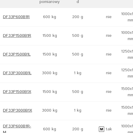
pomiarowy
d
1000x
DF33P600B1R
600 kg
200 g
nie
m
1000x
DF33P1500B1R
1500 kg
500 g
nie
m
1250x
DF33P1500B1L
1500 kg
500 g
nie
m
1250x
DF33P3000B1L
3000 kg
1 kg
nie
m
1500x
DF33P1500B1X
1500 kg
500 g
nie
m
1500x
DF33P3000B1X
3000 kg
1 kg
nie
m
DF33P600B1R-
1000x
600 kg
200 g
tak
M
m