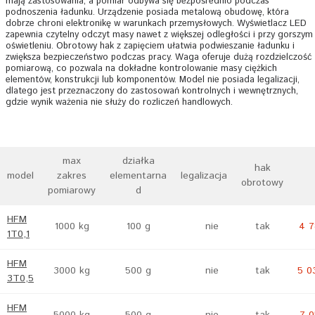
mają zastosowania, a pomiar odbywa się bezpośrednio podczas
podnoszenia ładunku. Urządzenie posiada metalową obudowę, która
dobrze chroni elektronikę w warunkach przemysłowych. Wyświetlacz LED
zapewnia czytelny odczyt masy nawet z większej odległości i przy gorszym
oświetleniu. Obrotowy hak z zapięciem ułatwia podwieszanie ładunku i
zwiększa bezpieczeństwo podczas pracy. Waga oferuje dużą rozdzielczość
pomiarową, co pozwala na dokładne kontrolowanie masy ciężkich
elementów, konstrukcji lub komponentów. Model nie posiada legalizacji,
dlatego jest przeznaczony do zastosowań kontrolnych i wewnętrznych,
gdzie wynik ważenia nie służy do rozliczeń handlowych.
max
działka
hak
model
zakres
elementarna
legalizacja
obrotowy
pomiarowy
d
HFM
1000 kg
100 g
nie
tak
4 7
1T0,1
HFM
3000 kg
500 g
nie
tak
5 0
3T0,5
HFM