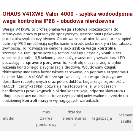
OHAUS V41XWE Valor 4000 - szybka wodoodporna
waga kontrolna IP68 - obudowa nierdzewna
Wersja V41XWE to profesjonalna
waga stołowa
przeznaczona do
intensywnej pracy w przemyśle spożywczym, gastronomii i pakowaniu
produktów sypkich czy płynów. Obudowa ze stali nierdzewnej oraz stopień
ochrony IP68 umożliwiają użytkowanie w środowisku mokrym i kontakcie z
żywnością. To rozwiązanie cenione jako
szybka waga kontrolna
,
szczególnie tam, gdzie liczy się tempo obsługi i czytelny wynik. Czas
stabilizacji poniżej 0,5 sekundy oraz duży, dwustronny wyświetlacz LED
pozwalają na
sprawne porcjowanie,
kontrolę masy i pracę w trybie
ważenia kontrolnego z sygnalizacją diodową. Wbudowany czujnik
zbliżeniowy umożliwia bezdotykowe tarowanie, co poprawia ergonomię i
higienę. Model V41XWE dobrze sprawdza się jako waga do przypraw,
dodatków recepturowych oraz półproduktów. Legalizacja, zgodność z
HACCP i certyfikat NSF pozwalają na stosowanie jej w procesach
handlowych i produkcyjnych. Solidna konstrukcja, odporna klawiatura i
długi czas pracy na akumulatorze czynią z niej uniwersalne narzędzie do
codziennej
kontroli masy
w wymagających warunkach.
max
działka
rozmiar
model
zakres
elementarna
legalizacja
szalki
pomiarowy
d