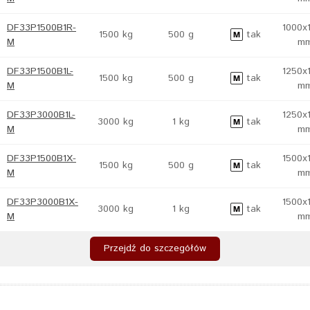
DF33P1500B1R-
1000x
1500 kg
500 g
tak
M
m
DF33P1500B1L-
1250x
1500 kg
500 g
tak
M
m
DF33P3000B1L-
1250x
3000 kg
1 kg
tak
M
m
DF33P1500B1X-
1500x
1500 kg
500 g
tak
M
m
DF33P3000B1X-
1500x
3000 kg
1 kg
tak
M
m
Przejdź do szczegółów