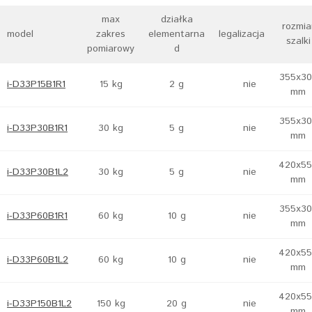
max
działka
rozmia
model
zakres
elementarna
legalizacja
szalki
pomiarowy
d
355x30
i-D33P15B1R1
15 kg
2 g
nie
mm
355x30
i-D33P30B1R1
30 kg
5 g
nie
mm
420x55
i-D33P30B1L2
30 kg
5 g
nie
mm
355x30
i-D33P60B1R1
60 kg
10 g
nie
mm
420x55
i-D33P60B1L2
60 kg
10 g
nie
mm
420x55
i-D33P150B1L2
150 kg
20 g
nie
mm