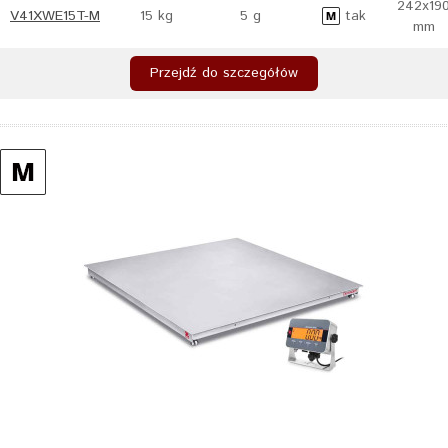
242x19
V41XWE15T-M
15 kg
5 g
tak
mm
Przejdź do szczegółów