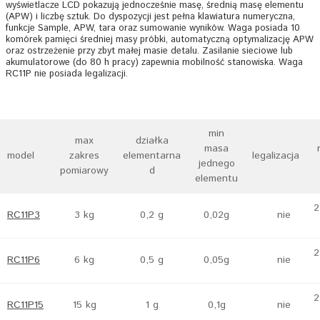
wyświetlacze LCD pokazują jednocześnie masę, średnią masę elementu
(APW) i liczbę sztuk. Do dyspozycji jest pełna klawiatura numeryczna,
funkcje Sample, APW, tara oraz sumowanie wyników. Waga posiada 10
komórek pamięci średniej masy próbki, automatyczną optymalizację APW
oraz ostrzeżenie przy zbyt małej masie detalu. Zasilanie sieciowe lub
akumulatorowe (do 80 h pracy) zapewnia mobilność stanowiska. Waga
RC11P nie posiada legalizacji.
min
max
działka
masa
model
zakres
elementarna
legalizacja
jednego
pomiarowy
d
elementu
2
RC11P3
3 kg
0,2 g
0,02g
nie
2
RC11P6
6 kg
0,5 g
0,05g
nie
2
RC11P15
15 kg
1 g
0,1g
nie