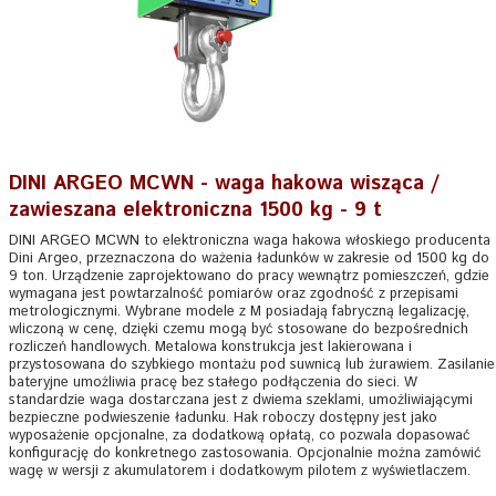
DINI ARGEO MCWN - waga hakowa wisząca /
zawieszana elektroniczna 1500 kg - 9 t
DINI ARGEO MCWN to elektroniczna waga hakowa włoskiego producenta
Dini Argeo, przeznaczona do ważenia ładunków w zakresie od 1500 kg do
9 ton. Urządzenie zaprojektowano do pracy wewnątrz pomieszczeń, gdzie
wymagana jest powtarzalność pomiarów oraz zgodność z przepisami
metrologicznymi. Wybrane modele z M posiadają fabryczną legalizację,
wliczoną w cenę, dzięki czemu mogą być stosowane do bezpośrednich
rozliczeń handlowych. Metalowa konstrukcja jest lakierowana i
przystosowana do szybkiego montażu pod suwnicą lub żurawiem. Zasilanie
bateryjne umożliwia pracę bez stałego podłączenia do sieci. W
standardzie waga dostarczana jest z dwiema szeklami, umożliwiającymi
bezpieczne podwieszenie ładunku. Hak roboczy dostępny jest jako
wyposażenie opcjonalne, za dodatkową opłatą, co pozwala dopasować
konfigurację do konkretnego zastosowania. Opcjonalnie można zamówić
wagę w wersji z akumulatorem i dodatkowym pilotem z wyświetlaczem.