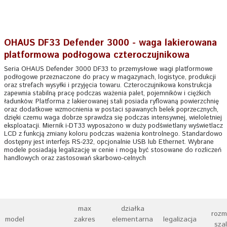
OHAUS DF33 Defender 3000 - waga lakierowana
platformowa podłogowa czteroczujnikowa
Seria OHAUS Defender 3000 DF33 to przemysłowe wagi platformowe
podłogowe przeznaczone do pracy w magazynach, logistyce, produkcji
oraz strefach wysyłki i przyjęcia towaru. Czteroczujnikowa konstrukcja
zapewnia stabilną pracę podczas ważenia palet, pojemników i ciężkich
ładunków. Platforma z lakierowanej stali posiada ryflowaną powierzchnię
oraz dodatkowe wzmocnienia w postaci spawanych belek poprzecznych,
dzięki czemu waga dobrze sprawdza się podczas intensywnej, wieloletniej
eksploatacji. Miernik i-DT33 wyposażono w duży podświetlany wyświetlacz
LCD z funkcją zmiany koloru podczas ważenia kontrolnego. Standardowo
dostępny jest interfejs RS-232, opcjonalnie USB lub Ethernet. Wybrane
modele posiadają legalizację w cenie i mogą być stosowane do rozliczeń
handlowych oraz zastosowań skarbowo-celnych
max
działka
rozm
model
zakres
elementarna
legalizacja
szal