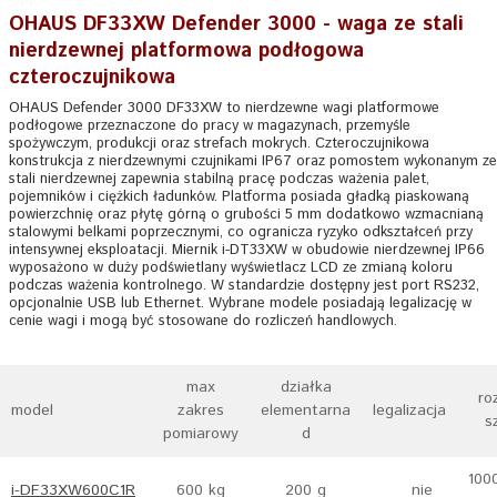
OHAUS DF33XW Defender 3000 - waga ze stali
nierdzewnej platformowa podłogowa
czteroczujnikowa
OHAUS Defender 3000 DF33XW to nierdzewne wagi platformowe
podłogowe przeznaczone do pracy w magazynach, przemyśle
spożywczym, produkcji oraz strefach mokrych. Czteroczujnikowa
konstrukcja z nierdzewnymi czujnikami IP67 oraz pomostem wykonanym ze
stali nierdzewnej zapewnia stabilną pracę podczas ważenia palet,
pojemników i ciężkich ładunków. Platforma posiada gładką piaskowaną
powierzchnię oraz płytę górną o grubości 5 mm dodatkowo wzmacnianą
stalowymi belkami poprzecznymi, co ogranicza ryzyko odkształceń przy
intensywnej eksploatacji. Miernik i-DT33XW w obudowie nierdzewnej IP66
wyposażono w duży podświetlany wyświetlacz LCD ze zmianą koloru
podczas ważenia kontrolnego. W standardzie dostępny jest port RS232,
opcjonalnie USB lub Ethernet. Wybrane modele posiadają legalizację w
cenie wagi i mogą być stosowane do rozliczeń handlowych.
max
działka
ro
model
zakres
elementarna
legalizacja
s
pomiarowy
d
100
i-DF33XW600C1R
600 kg
200 g
nie