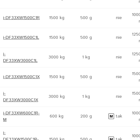
100
i-DF33XW1500C1R
1500 kg
500 g
nie
125
i-DF33XW1500C1L
1500 kg
500 g
nie
i-
125
3000 kg
1 kg
nie
DF33XW3000C1L
150
i-DF33XW1500C1X
1500 kg
500 g
nie
i-
150
3000 kg
1 kg
nie
DF33XW3000C1X
i-DF33XW600C1R-
100
600 kg
200 g
tak
M
i-
100
DF33XW1500C1R-
1500 kg
500 g
tak