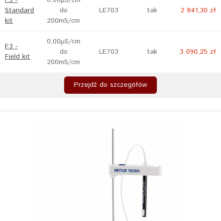
F3 -
0,00µS/cm
Standard
do
LE703
tak
2 841,30 zł
kit
200mS/cm
0,00µS/cm
F3 -
do
LE703
tak
3 090,25 zł
Field kit
200mS/cm
Przejdź do szczegółów