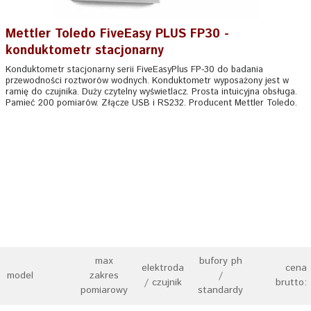
Mettler Toledo FiveEasy PLUS FP30 -
konduktometr stacjonarny
Konduktometr stacjonarny serii FiveEasyPlus FP-30 do badania
przewodności roztworów wodnych. Konduktometr wyposażony jest w
ramię do czujnika. Duży czytelny wyświetlacz. Prosta intuicyjna obsługa.
Pamieć 200 pomiarów. Złącze USB i RS232. Producent Mettler Toledo.
max
bufory ph
elektroda
cena
model
zakres
/
/ czujnik
brutto:
pomiarowy
standardy