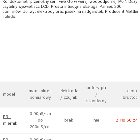
Konduktometr przenośny serii Five Go w wersji wodoodpornej IP67. Duży
czytelny wyświetlacz LCD. Prosta intuicyjna obsługa. Pamieć 200
pomiarów. Uchwyt elektrody oraz pasek na nadgarstek. Producent Mettler
Toledo.
bufory ph
max zakres
elektroda
cena
model
/
pomiarowy
/ czujnik
brutto:
standardy
0,00µS/cm
F3 -
do
brak
nie
2 110,68 zł
miernik
200mS/cm