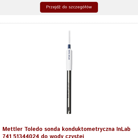
Przejdź do szczegółów
Mettler Toledo sonda konduktometryczna InLab
741 51344024 do wody czystej