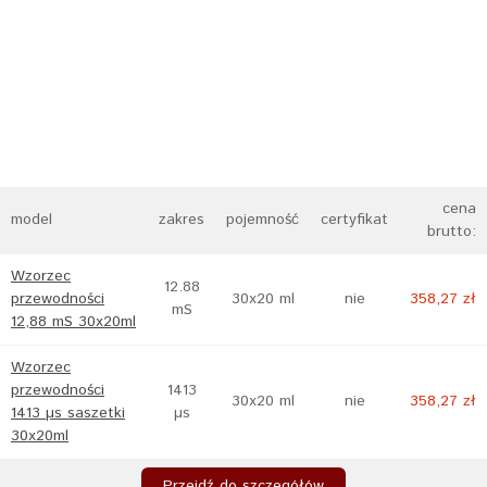
cena
model
zakres
pojemność
certyfikat
brutto:
Wzorzec
12.88
przewodności
30x20 ml
nie
358,27 zł
mS
12,88 mS 30x20ml
Wzorzec
przewodności
1413
30x20 ml
nie
358,27 zł
1413 µs saszetki
µs
30x20ml
Przejdź do szczegółów