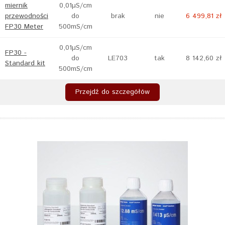
miernik
0,01µS/cm
przewodności
do
brak
nie
6 499,81 zł
FP30 Meter
500mS/cm
0,01µS/cm
FP30 -
do
LE703
tak
8 142,60 zł
Standard kit
500mS/cm
Przejdź do szczegółów