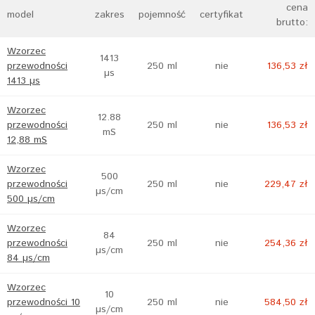
cena
model
zakres
pojemność
certyfikat
brutto:
Wzorzec
1413
przewodności
250 ml
nie
136,53 zł
µs
1413 µs
Wzorzec
12.88
przewodności
250 ml
nie
136,53 zł
mS
12,88 mS
Wzorzec
500
przewodności
250 ml
nie
229,47 zł
µs/cm
500 µs/cm
Wzorzec
84
przewodności
250 ml
nie
254,36 zł
µs/cm
84 µs/cm
Wzorzec
10
przewodności 10
250 ml
nie
584,50 zł
µs/cm