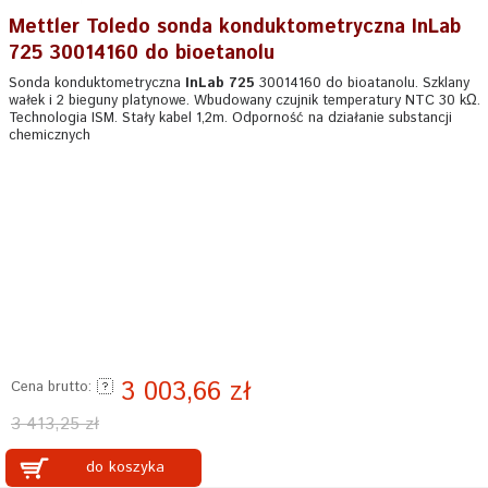
Mettler Toledo sonda konduktometryczna InLab
725 30014160 do bioetanolu
Sonda konduktometryczna
InLab 725
30014160 do bioatanolu. Szklany
wałek i 2 bieguny platynowe. Wbudowany czujnik temperatury NTC 30 kΩ.
Technologia ISM. Stały kabel 1,2m. Odporność na działanie substancji
chemicznych
3 003,66 zł
Cena brutto:
3 413,25 zł
do koszyka