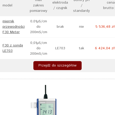
max
bufory ph
elektroda
cena
model
zakres
/
/ czujnik
brutto:
pomiarowy
standardy
miernik
0,01µS/cm
przewodności
do
brak
nie
5 536,48 zł
F30 Meter
200mS/cm
0,01µS/cm
F30 z sondą
do
LE703
tak
6 424,04 zł
LE703
200mS/cm
Przejdź do szczegółów