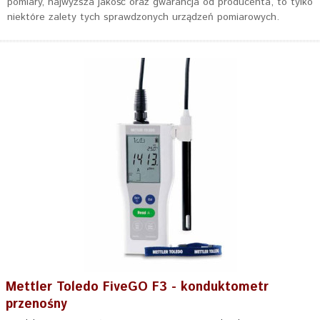
pomiary, najwyższa jakość oraz gwarancja od producenta, to tylko
niektóre zalety tych sprawdzonych urządzeń pomiarowych.
Mettler Toledo FiveGO F3 - konduktometr
przenośny