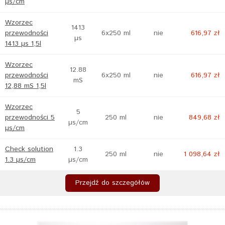
µs/cm
Wzorzec
1413
przewodności
6x250 ml
nie
616,97 zł
µs
1413 µs 1,5l
Wzorzec
12.88
przewodności
6x250 ml
nie
616,97 zł
mS
12,88 mS 1,5l
Wzorzec
5
przewodności 5
250 ml
nie
849,68 zł
µs/cm
µs/cm
Check solution
1.3
250 ml
nie
1 098,64 zł
1.3 µs/cm
µs/cm
Przejdź do szczegółów