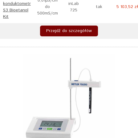
0,01µS/cm
konduktometr
inLab
do
tak
5 103,52 z
S3 Bioetanol
725
500mS/cm
Kit
Przejdź do szczegółów