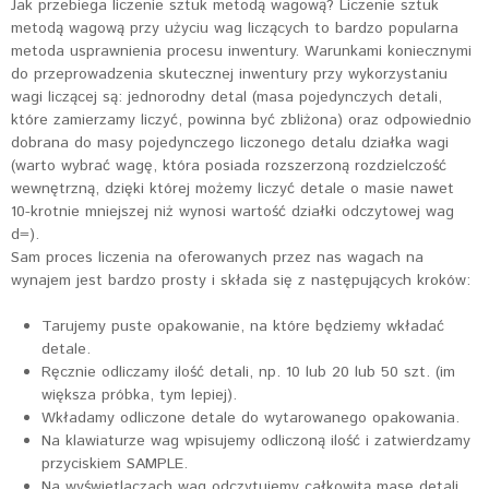
Jak przebiega liczenie sztuk metodą wagową? Liczenie sztuk
metodą wagową przy użyciu wag liczących to bardzo popularna
metoda usprawnienia procesu inwentury. Warunkami koniecznymi
do przeprowadzenia skutecznej inwentury przy wykorzystaniu
wagi liczącej są: jednorodny detal (masa pojedynczych detali,
które zamierzamy liczyć, powinna być zbliżona) oraz odpowiednio
dobrana do masy pojedynczego liczonego detalu działka wagi
(warto wybrać wagę, która posiada rozszerzoną rozdzielczość
wewnętrzną, dzięki której możemy liczyć detale o masie nawet
10-krotnie mniejszej niż wynosi wartość działki odczytowej wag
d=).
Sam proces liczenia na oferowanych przez nas wagach na
wynajem jest bardzo prosty i składa się z następujących kroków:
Tarujemy puste opakowanie, na które będziemy wkładać
detale.
Ręcznie odliczamy ilość detali, np. 10 lub 20 lub 50 szt. (im
większa próbka, tym lepiej).
Wkładamy odliczone detale do wytarowanego opakowania.
Na klawiaturze wag wpisujemy odliczoną ilość i zatwierdzamy
przyciskiem SAMPLE.
Na wyświetlaczach wag odczytujemy całkowitą masę detali,