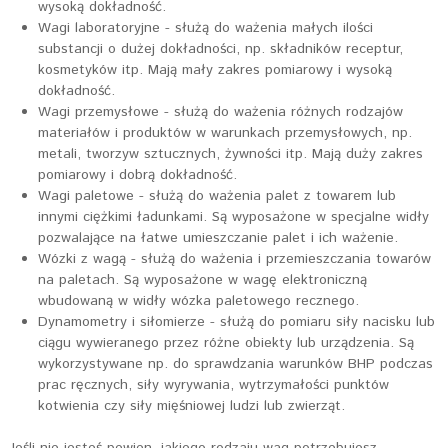
wysoką dokładność.
Wagi laboratoryjne - służą do ważenia małych ilości
substancji o dużej dokładności, np. składników receptur,
kosmetyków itp. Mają mały zakres pomiarowy i wysoką
dokładność.
Wagi przemysłowe - służą do ważenia różnych rodzajów
materiałów i produktów w warunkach przemysłowych, np.
metali, tworzyw sztucznych, żywności itp. Mają duży zakres
pomiarowy i dobrą dokładność.
Wagi paletowe - służą do ważenia palet z towarem lub
innymi ciężkimi ładunkami. Są wyposażone w specjalne widły
pozwalające na łatwe umieszczanie palet i ich ważenie.
Wózki z wagą - służą do ważenia i przemieszczania towarów
na paletach. Są wyposażone w wagę elektroniczną
wbudowaną w widły wózka paletowego recznego.
Dynamometry i siłomierze - służą do pomiaru siły nacisku lub
ciągu wywieranego przez różne obiekty lub urządzenia. Są
wykorzystywane np. do sprawdzania warunków BHP podczas
prac ręcznych, siły wyrywania, wytrzymałości punktów
kotwienia czy siły mięśniowej ludzi lub zwierząt.
Jeśli nie jesteś pewien, jakiego rodzaju wag potrzebujesz,