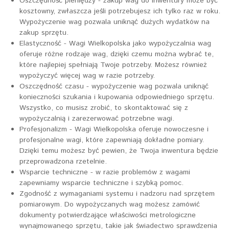
Oszczędność pieniędzy - zakup wag do inwentury może być
kosztowny, zwłaszcza jeśli potrzebujesz ich tylko raz w roku.
Wypożyczenie wag pozwala uniknąć dużych wydatków na
zakup sprzętu.
Elastyczność - Wagi Wielkopolska jako wypożyczalnia wag
oferuje różne rodzaje wag, dzięki czemu można wybrać te,
które najlepiej spełniają Twoje potrzeby. Możesz również
wypożyczyć więcej wag w razie potrzeby.
Oszczędność czasu - wypożyczenie wag pozwala uniknąć
konieczności szukania i kupowania odpowiedniego sprzętu.
Wszystko, co musisz zrobić, to skontaktować się z
wypożyczalnią i zarezerwować potrzebne wagi.
Profesjonalizm - Wagi Wielkopolska oferuje nowoczesne i
profesjonalne wagi, które zapewniają dokładne pomiary.
Dzięki temu możesz być pewien, że Twoja inwentura będzie
przeprowadzona rzetelnie.
Wsparcie techniczne - w razie problemów z wagami
zapewniamy wsparcie techniczne i szybką pomoc.
Zgodność z wymaganiami systemu i nadzoru nad sprzętem
pomiarowym. Do wypożyczanych wag możesz zamówić
dokumenty potwierdzające właściwości metrologiczne
wynajmowanego sprzętu, takie jak świadectwo sprawdzenia