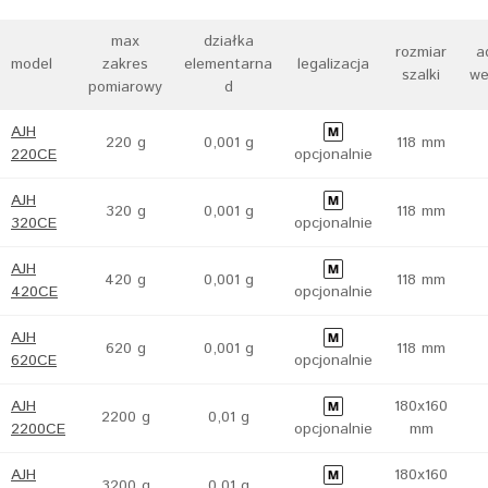
max
działka
rozmiar
a
model
zakres
elementarna
legalizacja
szalki
we
pomiarowy
d
AJH
220 g
0,001 g
118 mm
220CE
opcjonalnie
AJH
320 g
0,001 g
118 mm
320CE
opcjonalnie
AJH
420 g
0,001 g
118 mm
420CE
opcjonalnie
AJH
620 g
0,001 g
118 mm
620CE
opcjonalnie
AJH
180x160
2200 g
0,01 g
2200CE
opcjonalnie
mm
AJH
180x160
3200 g
0,01 g