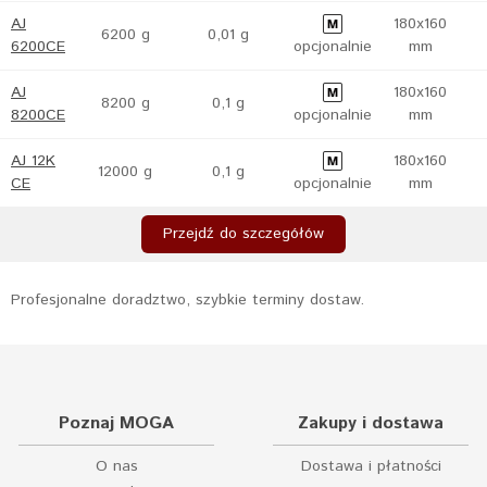
AJ
180x160
6200 g
0,01 g
6200CE
opcjonalnie
mm
AJ
180x160
8200 g
0,1 g
8200CE
opcjonalnie
mm
AJ 12K
180x160
12000 g
0,1 g
CE
opcjonalnie
mm
Przejdź do szczegółów
Profesjonalne doradztwo, szybkie terminy dostaw.
Poznaj MOGA
Zakupy i dostawa
O nas
Dostawa i płatności