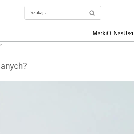
Marki
O Nas
Usłu
?
ianych?