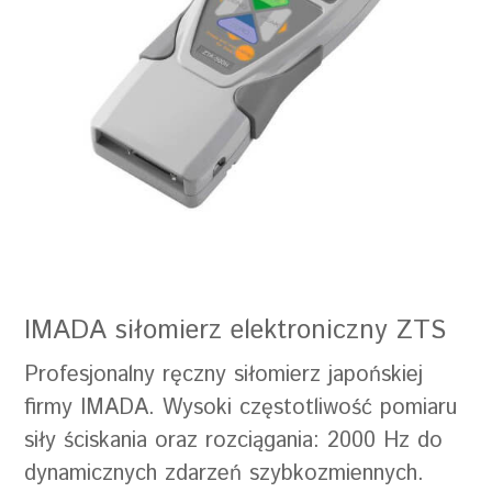
średnica gwintu:
M6
kraj:
Japonia
masa własna:
490g
max zakres pomiarowy:
2 N
obudowa:
metal lakierowany
pomiar siły ciągu:
tak
pomiar siły nacisku:
tak
poziom:
profesjonalny
IMADA siłomierz elektroniczny ZTS
producent:
IMADA
Profesjonalny ręczny siłomierz japońskiej
przekaźniki DC:
nie
firmy IMADA. Wysoki częstotliwość pomiaru
walizka transportowa:
tak
siły ściskania oraz rozciągania: 2000 Hz do
wymiary:
191 x 75 x 34mm
dynamicznych zdarzeń szybkozmiennych.