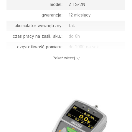
model:
ZTS-2N
gwarancja:
12 miesięcy
akumulator wewnętrzny:
tak
czas pracy na zasil. aku.:
do 8h
częstotliwość pomiaru:
do 2000 na sek.
czujnik:
wewnętrzny
Pokaż więcej
dokładność pomiaru:
0,2%
dopuszczalne
do 200%
przeciążenie:
działka elementarna d:
0,001 N
interfejs:
RS 232, USB
jednostki miary:
kgf, lbf, N
język menu:
angielski