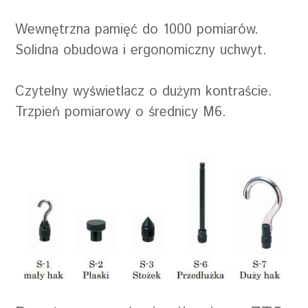
wyświetlacz:
LCD z podświetleniem
Wewnętrzna pamięć do 1000 pomiarów.
zasilanie akumulatrowe:
tak
Solidna obudowa i ergonomiczny uchwyt.
rodzaj dynamometru:
elektroniczny
kierunek pomiaru:
rozciąganie i naciskanie
Czytelny wyświetlacz o dużym kontraście.
Trzpień pomiarowy o średnicy M6.