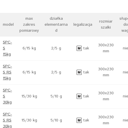
max
działka
słup
rozmiar
model
zakres
elementarna
legalizacja
do
szalki
pomiarowy
d
wag
SPC-
300x230
S
6/15 kg
2/5 g
tak
ni
mm
15kg
SPC-
300x230
S RS
6/15 kg
2/5 g
tak
ni
mm
15kg
SPC-
300x230
S
15/30 kg
5/10 g
tak
ni
mm
30kg
SPC-
300x230
S RS
15/30 kg
5/10 g
tak
ni
mm
30kg