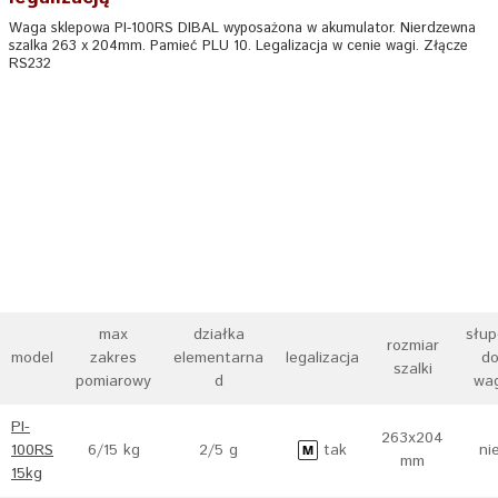
Waga sklepowa PI-100RS DIBAL wyposażona w akumulator. Nierdzewna
szalka 263 x 204mm. Pamieć PLU 10. Legalizacja w cenie wagi. Złącze
RS232
max
działka
słup
rozmiar
model
zakres
elementarna
legalizacja
d
szalki
pomiarowy
d
wag
PI-
263x204
100RS
6/15 kg
2/5 g
tak
ni
mm
15kg