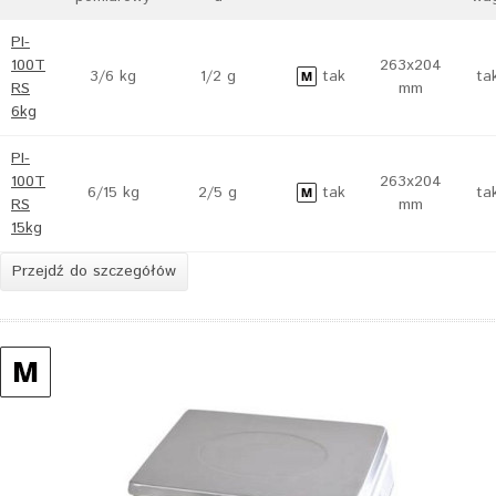
PI-
100T
263x204
3/6 kg
1/2 g
tak
ta
RS
mm
6kg
PI-
100T
263x204
6/15 kg
2/5 g
tak
ta
RS
mm
15kg
Przejdź do szczegółów