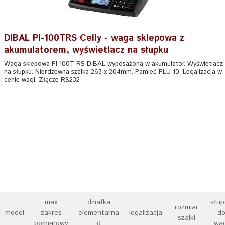
DIBAL PI-100TRS Celly - waga sklepowa z
akumulatorem, wyświetlacz na słupku
Waga sklepowa PI-100T RS DIBAL wyposażona w akumulator. Wyświetlacz
na słupku. Nierdzewna szalka 263 x 204mm. Pamieć PLU 10. Legalizacja w
cenie wagi. Złącze RS232
max
działka
słup
rozmiar
model
zakres
elementarna
legalizacja
d
szalki
pomiarowy
d
wag