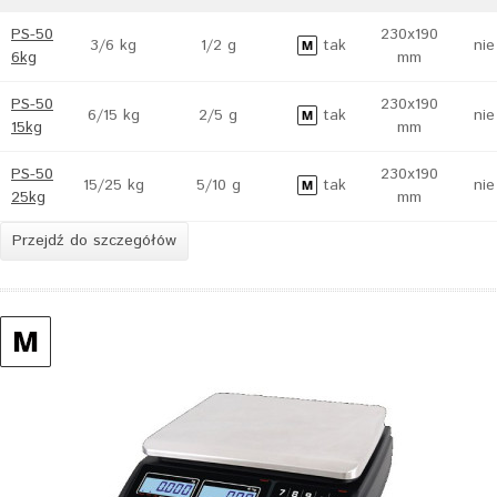
PS-50
230x190
3/6 kg
1/2 g
tak
nie
6kg
mm
PS-50
230x190
6/15 kg
2/5 g
tak
nie
15kg
mm
PS-50
230x190
15/25 kg
5/10 g
tak
nie
25kg
mm
Przejdź do szczegółów