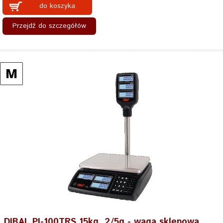
do koszyka
Przejdź do szczegółów
DIBAL PI-100TRS 15kg, 2/5g - waga sklepowa