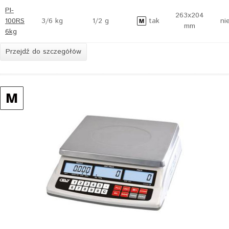
PI-
263x204
100RS
3/6 kg
1/2 g
tak
ni
mm
6kg
Przejdź do szczegółów