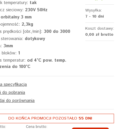
ik temperatury:
tak
acz sieciowy:
230V 50Hz
Wysyłka:
7 - 10 dni
:
orbitalny 3 mm
pojemność:
2,3kg
Koszt dostawy:
s prędkości [obr./min]:
300 do 3000
0,00 zł
brutto
 sterowania:
dotykowy
a:
3mm
a bloków:
1
s temperatur:
od 4°C pow. temp.
zenia do 100°C
a specyfikacja
ki do pobrania
aj do porównania
DO KOŃCA PROMOCJI POZOSTAŁO
55 DNI
tto:
Cena brutto: