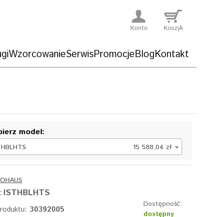
Konto
Koszyk
gi
Wzorcowanie
Serwis
Promocje
Blog
Kontakt
ierz model:
THBLHTS
15 588,04 zł
:
OHAUS
:
ISTHBLHTS
Dostępność:
produktu:
30392005
dostępny