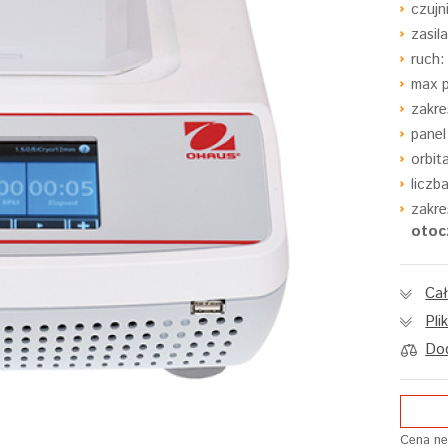
czujn
zasil
ruch
max 
zakre
panel
orbit
liczb
zakre
otoc
Cał
Pli
Dod
Cena ne