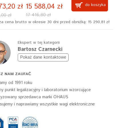
73,20 zł
15 588,04 zł
do koszyka
17 416,80 zł
,00 zł
za cena brutto w okresie 30 dni przed obniżką:
15 290,81 zł
Ekspert w tej kategorii
Bartosz Czarnecki
Pokaż dane kontaktowe
Z NAM ZAUFAĆ
amy od 1991 roku
y punkt legalizacyjny i laboratorium wzorcujące
ryzowany sprzedawca marki OHAUS
sujemy i naprawiamy wszystkie wagi elektroniczne