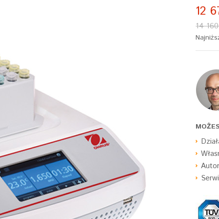
12 6
14 160
Najniżs
MOŻES
Dział
Własn
Auto
Serwi