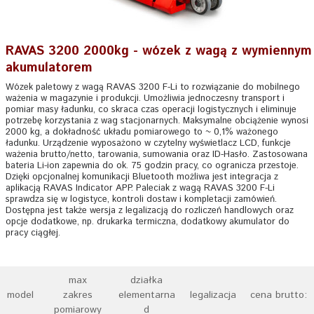
RAVAS 3200 2000kg - wózek z wagą z wymiennym
akumulatorem
Wózek paletowy z wagą RAVAS 3200 F-Li to rozwiązanie do mobilnego
ważenia w magazynie i produkcji. Umożliwia jednoczesny transport i
pomiar masy ładunku, co skraca czas operacji logistycznych i eliminuje
potrzebę korzystania z wag stacjonarnych. Maksymalne obciążenie wynosi
2000 kg, a dokładność układu pomiarowego to ~ 0,1% ważonego
ładunku. Urządzenie wyposażono w czytelny wyświetlacz LCD, funkcje
ważenia brutto/netto, tarowania, sumowania oraz ID-Hasło. Zastosowana
bateria Li-ion zapewnia do ok. 75 godzin pracy, co ogranicza przestoje.
Dzięki opcjonalnej komunikacji Bluetooth możliwa jest integracja z
aplikacją RAVAS Indicator APP. Paleciak z wagą RAVAS 3200 F-Li
sprawdza się w logistyce, kontroli dostaw i kompletacji zamówień.
Dostępna jest także wersja z legalizacją do rozliczeń handlowych oraz
opcje dodatkowe, np. drukarka termiczna, dodatkowy akumulator do
pracy ciągłej.
max
działka
model
zakres
elementarna
legalizacja
cena brutto:
pomiarowy
d