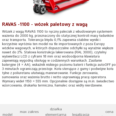
RAVAS -1100 - wózek paletowy z wagą
Wózek z wagą RAVAS 1100 to ręczny paleciak z wbudowanym systemem
ważenia do 2000 kg, przeznaczony do statycznej kontroli masy ładunków
oraz transportu. Tolerancja błędu 0,1% zapewnia stabilne wyniki i
korzystnie wyróżnia ten model na tle importowanych z poza Europy
wózków wagowych, w których dopuszczalne odchyłki są wyraźnie większe
nawet do 2%. Stalowa konstrukcja lakierowana (RAL 3000), czytelny
wyświetlacz LCD z cyframi 18 mm oraz wodoodporna klawiatura
zapewniają wygodną obsługę w codziennych warunkach. Zasilanie
bateryjne (4 × AA), wskaźnik niskiego poziomu baterii i funkcja autoOFF po
3 minutach ograniczają przestoje. Koła sterujące z gumy i podwójne koła
tylne z poliuretanu ułatwiają manewrowanie. Funkcje zerowania,
sumowania oraz ważenia brutto i netto usprawniają pracę operatora.
Wymiary wideł 1150 × 555 mm. Opcjonalnie dostępne są m.in. świadectwo
wzorcowania, drukarka termiczna, hamulec oraz widły nierdzewne.
działka
max zakres
cena
model
elementarna
legalizacja