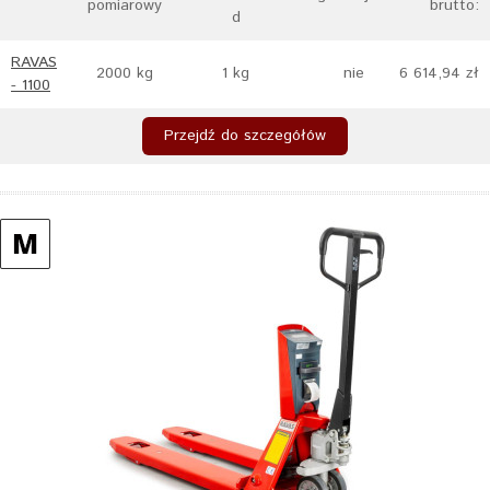
pomiarowy
brutto:
d
RAVAS
2000 kg
1 kg
nie
6 614,94 zł
- 1100
Przejdź do szczegółów