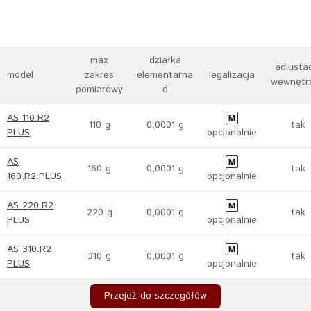
max
działka
adiusta
model
zakres
elementarna
legalizacja
wewnętr
pomiarowy
d
AS 110.R2
110 g
0,0001 g
tak
PLUS
opcjonalnie
AS
160 g
0,0001 g
tak
160.R2.PLUS
opcjonalnie
AS 220.R2
220 g
0,0001 g
tak
PLUS
opcjonalnie
AS 310.R2
310 g
0,0001 g
tak
PLUS
opcjonalnie
Przejdź do szczegółów