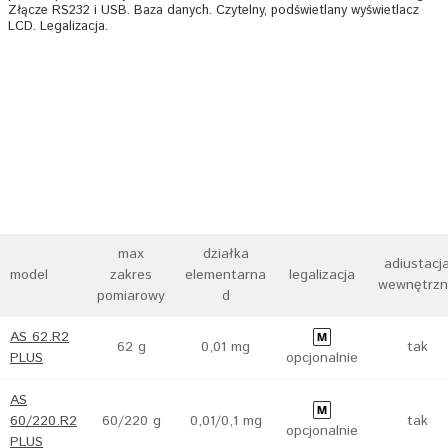
Złącze RS232 i USB. Baza danych. Czytelny, podświetlany wyświetlacz
LCD. Legalizacja.
max
działka
adiustacj
model
zakres
elementarna
legalizacja
wewnętrz
pomiarowy
d
AS 62.R2
62 g
0,01 mg
tak
PLUS
opcjonalnie
AS
60/220.R2
60/220 g
0,01/0,1 mg
tak
opcjonalnie
PLUS