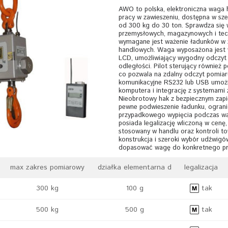
AWO to polska, elektroniczna waga
pracy w zawieszeniu, dostępna w sz
od 300 kg do 30 ton. Sprawdza się
przemysłowych, magazynowych i tec
wymagane jest ważenie ładunków w 
handlowych. Waga wyposażona jest w
LCD, umożliwiający wygodny odczyt 
odległości. Pilot sterujący również 
co pozwala na zdalny odczyt pomiar
komunikacyjne RS232 lub USB umożl
komputera i integrację z systemami 
Nieobrotowy hak z bezpiecznym zapię
pewne podwieszenie ładunku, ograni
przypadkowego wypięcia podczas w
posiada legalizację wliczoną w cenę
stosowany w handlu oraz kontroli t
konstrukcja i szeroki wybór udźwigó
dopasować wagę do konkretnego pr
max zakres pomiarowy
działka elementarna d
legalizacja
300 kg
100 g
tak
500 kg
500 g
tak