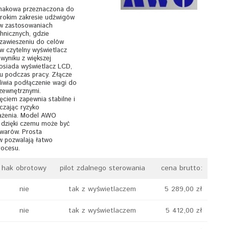
 hakowa przeznaczona do
erokim zakresie udźwigów
 w zastosowaniach
hnicznych, gdzie
zawieszeniu do celów
 czytelny wyświetlacz
wyniku z większej
posiada wyświetlacz LCD,
u podczas pracy. Złącze
iwia podłączenie wagi do
zewnętrznymi.
ciem zapewnia stabilne i
czając ryzyko
ażenia. Model AWO
, dzięki czemu może być
owarów. Prosta
w pozwalają łatwo
ocesu.
hak obrotowy
pilot zdalnego sterowania
cena brutto:
nie
tak z wyświetlaczem
5 289,00 zł
nie
tak z wyświetlaczem
5 412,00 zł