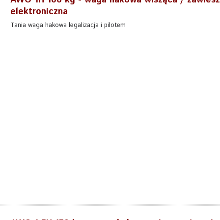
AWO 1H 100 kg - waga hakowa wisząca / zawies
elektroniczna
Tania waga hakowa legalizacja i pilotem