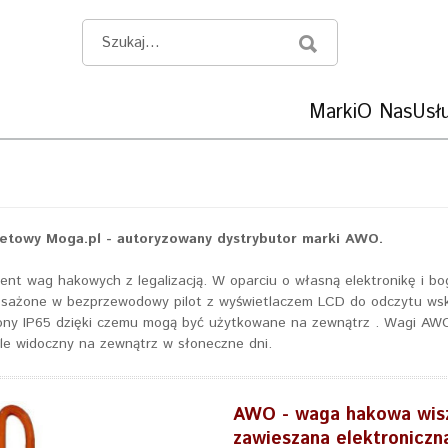
Marki
O Nas
Usłu
netowy Moga.pl - autoryzowany dystrybutor marki AWO.
cent wag hakowych z legalizacją. W oparciu o własną elektronikę i b
sażone w bezprzewodowy pilot z wyświetlaczem LCD do odczytu ws
ony IP65 dzięki czemu mogą być użytkowane na zewnątrz . Wagi AWO 
e widoczny na zewnątrz w słoneczne dni.
AWO - waga hakowa wis
zawieszana elektroniczna