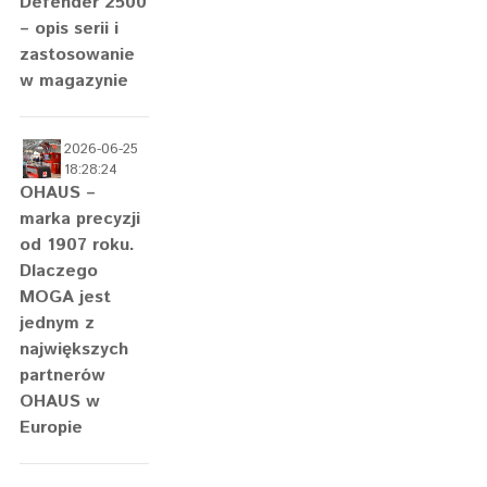
Defender 2500
– opis serii i
zastosowanie
w magazynie
2026-06-25
18:28:24
OHAUS –
marka precyzji
od 1907 roku.
Dlaczego
MOGA jest
jednym z
największych
partnerów
OHAUS w
Europie