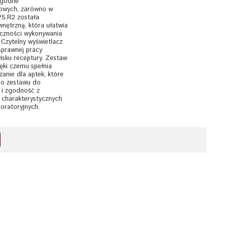
wygodne
rowych, zarówno w
 PS.R2 została
nętrzną, która ułatwia
eczności wykonywania
Czytelny wyświetlacz
sprawnej pracy
isku receptury. Zestaw
ięki czemu spełnia
anie dla aptek, które
go zestawu do
 i zgodność z
 charakterystycznych
oratoryjnych.