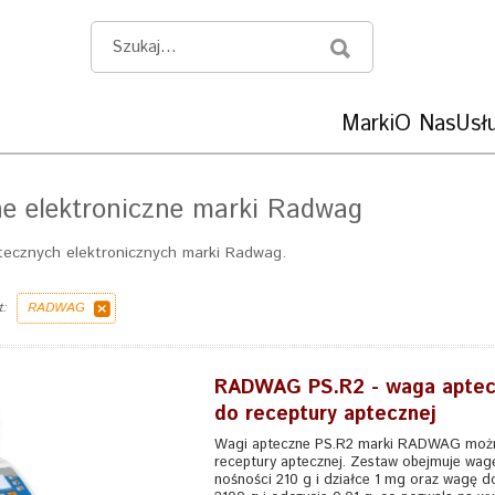
Marki
O Nas
Usłu
e elektroniczne marki Radwag
tecznych elektronicznych marki Radwag.
t:
RADWAG
RADWAG PS.R2 - waga aptec
do receptury aptecznej
Wagi apteczne PS.R2 marki RADWAG moż
receptury aptecznej. Zestaw obejmuje wag
nośności 210 g i działce 1 mg oraz wagę d