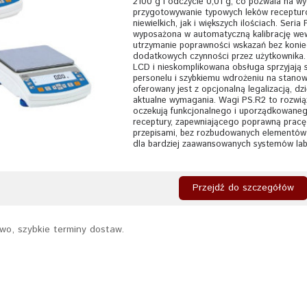
2100 g i odczycie 0,01 g, co pozwala na 
przygotowywanie typowych leków receptu
niewielkich, jak i większych ilościach. Seria
wyposażona w automatyczną kalibrację wew
utrzymanie poprawności wskazań bez koni
dodatkowych czynności przez użytkownika. 
LCD i nieskomplikowana obsługa sprzyjają 
personelu i szybkiemu wdrożeniu na stanow
oferowany jest z opcjonalną legalizacją, dz
aktualne wymagania. Wagi PS.R2 to rozwiąz
oczekują funkcjonalnego i uporządkowane
receptury, zapewniającego poprawną pracę
przepisami, bez rozbudowanych elementów
dla bardziej zaawansowanych systemów lab
Przejdź do szczegółów
wo, szybkie terminy dostaw.