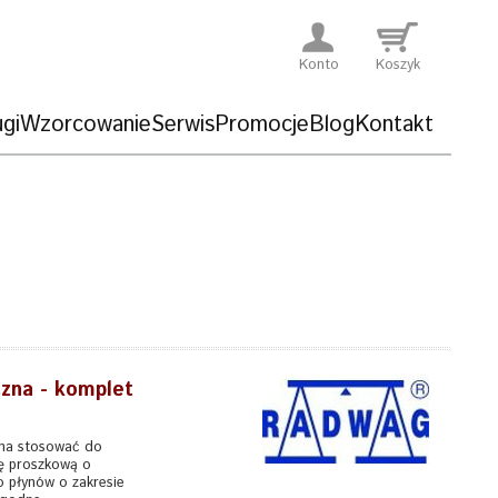
Konto
Koszyk
gi
Wzorcowanie
Serwis
Promocje
Blog
Kontakt
zna - komplet
na stosować do
ę proszkową o
o płynów o zakresie