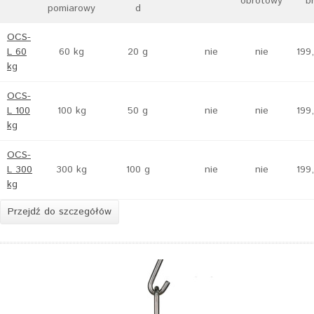
obrotowy
b
pomiarowy
d
OCS-
L 60
60 kg
20 g
nie
nie
199
kg
OCS-
L 100
100 kg
50 g
nie
nie
199
kg
OCS-
L 300
300 kg
100 g
nie
nie
199
kg
Przejdź do szczegółów