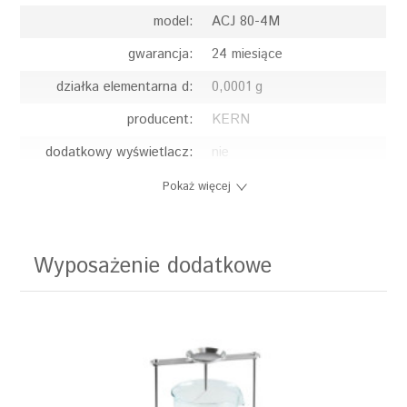
model:
ACJ 80-4M
gwarancja:
24 miesiące
działka elementarna d:
0,0001 g
producent:
KERN
dodatkowy wyświetlacz:
nie
czas stabilizacji:
~3 sek.
Pokaż więcej
działka legalizacyjna e:
0,001 g
interfejs:
RS 232, USB
Wyposażenie dodatkowe
jednostki miary:
carat, g, mg
język menu:
angielski
adiustacja wewnętrzna:
tak
adiustacja zewnętrzna:
nie