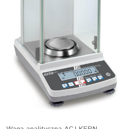
przeciwpodmuchowa:
temperatura pracy:
+10°C do +30°C
ważenie pod wagą (hak):
nie
wymiary (szer. x dług. x
210 x 333 x 338 mm
wys.):
wyświetlacz:
LCD z podświetleniem
wbudowany jonizator:
nie
zasilacz sieciowy:
zasilacz zew.