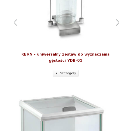
legalizacja:
opcjonalnie
liniowość:
±0,3mg
masa własna:
6,0 kg
max zakres pomiarowy:
82 g
mody pracy:
liczenie sztuk
, receptury, T
ARA, ważenie, ważenie pr
KERN - uniwersalny zestaw do wyznaczania
ocentowe
gęstości YDB-03
obudowa:
tworzywo
Szczegóły
opcje:
drukarka
,
jonizator
,
odważ
nik kalibracyjny
powtarzalność:
0,2mg
poziom:
podstawowy
rozmiar szalki:
91 mm
szafka
tak