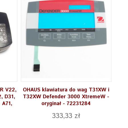
R V22,
OHAUS klawiatura do wag T31XW i
, D31,
T32XW Defender 3000 XtremeW -
 A71,
oryginał - 72231284
333,33 zł