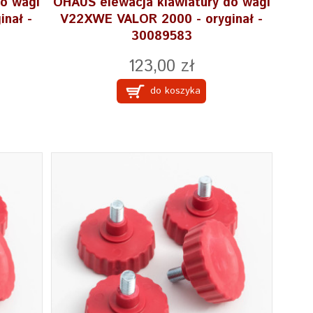
do wagi
OHAUS elewacja klawiatury do wagi
nał -
V22XWE VALOR 2000 - oryginał -
30089583
123,00 zł
do koszyka