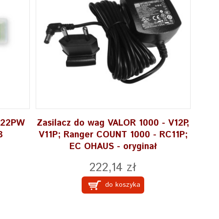
 V22PW
Zasilacz do wag VALOR 1000 - V12P,
3
V11P; Ranger COUNT 1000 - RC11P;
EC OHAUS - oryginał
222,14 zł
do koszyka