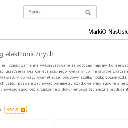
Marki
O Nas
Usłu
g elektronicznych
jne i części zamienne wykorzystywane są podczas napraw, konserwac
ci urządzenia bez konieczności jego wymiany, co ma istotne znaczenie
 klawiatury do wag, wyświetlacze, obudowy, szalki, nóżki, poziomiczk
ch części pozwala zachować parametry użytkowe wagi zgodne z jej p
achowując zgodność urządzenia z dokumentacją techniczną producen
t:
OHAUS