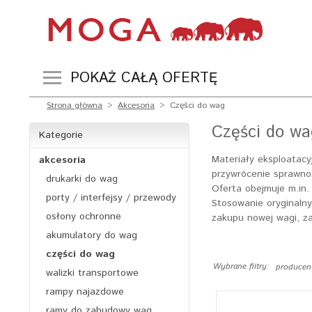
POKAŻ CAŁĄ OFERTĘ
Strona główna
>
Akcesoria
>
Części do wag
Części do wa
Kategorie
Materiały eksploatacy
akcesoria
przywrócenie sprawnoś
drukarki do wag
Oferta obejmuje m.in.
porty / interfejsy / przewody
Stosowanie oryginalny
osłony ochronne
zakupu nowej wagi, z
akumulatory do wag
części do wag
Wybrane filtry:
producen
walizki transportowe
rampy najazdowe
ramy do zabudowy wag