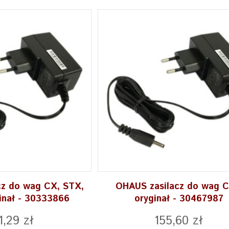
cz do wag CX, STX,
OHAUS zasilacz do wag C
inał - 30333866
oryginał - 30467987
1,29 zł
155,60 zł