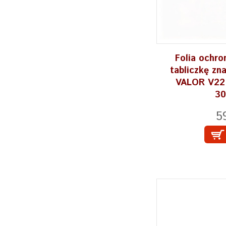
Folia ochro
tabliczkę z
VALOR V22, 
30
5