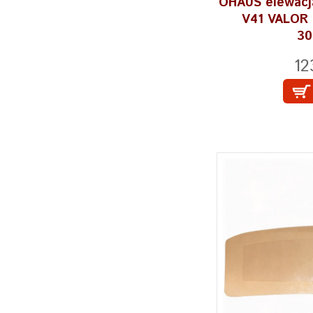
OHAUS elewacja
V41 VALOR 4
30
12