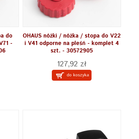
pa do
OHAUS nóżki / nóżka / stopa do V22
V71 -
i V41 odporne na pleśń - komplet 4
06
szt. - 30572905
127,92 zł
do koszyka