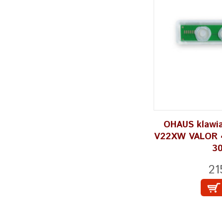
OHAUS klawia
V22XW VALOR 4
3
21