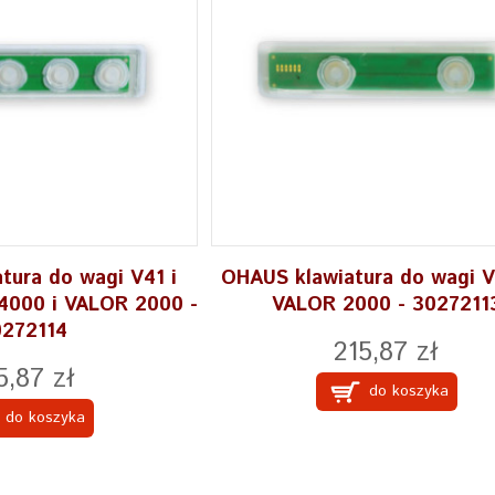
tura do wagi V41 i
OHAUS klawiatura do wagi
000 i VALOR 2000 -
VALOR 2000 - 3027211
0272114
215,87 zł
5,87 zł
do koszyka
do koszyka