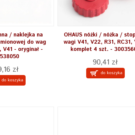
nna / naklejka na
OHAUS nóżki / nóżka / sto
namionowej do wag
wagi V41, V22, R31, RC31, 
V41 - oryginał -
komplet 4 szt. - 300356
538050
90,41 zł
9,16 zł
do koszyka
do koszyka