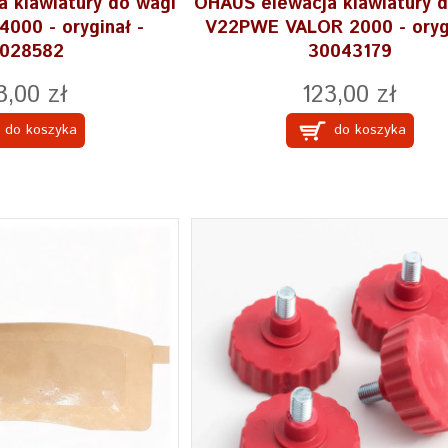
 klawiatury do wagi
OHAUS elewacja klawiatury 
000 - oryginał -
V22PWE VALOR 2000 - orygi
028582
30043179
3,00 zł
123,00 zł
do koszyka
do koszyka