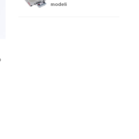
modeli
o