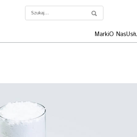
Marki
O Nas
Usłu