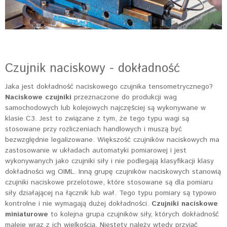
Czujnik naciskowy - dokładność
Jaka jest dokładność naciskowego czujnika tensometrycznego?
Naciskowe czujniki
przeznaczone do produkcji wag
samochodowych lub kolejowych najczęściej są wykonywane w
klasie C3. Jest to związane z tym, że tego typu wagi są
stosowane przy rozliczeniach handlowych i muszą być
bezwzględnie legalizowane. Większość czujników naciskowych ma
zastosowanie w układach automatyki pomiarowej i jest
wykonywanych jako czujniki siły i nie podlegają klasyfikacji klasy
dokładności wg OIML. Inną grupę czujników naciskowych stanowią
czujniki naciskowe przelotowe, które stosowane są dla pomiaru
siły działającej na łącznik lub wał. Tego typu pomiary są typowo
kontrolne i nie wymagają dużej dokładności.
Czujniki naciskowe
miniaturowe
to kolejna grupa czujników siły, których dokładność
maleje wraz z ich wielkością. Niestety należy wtedy przyjąć