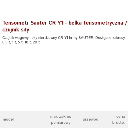
Tensometr Sauter CR Y1 - belka tensometryczna /
czujnik siły
Czujnik wagowy i siły nierdzewny CR Y1 firmy SAUTER. Dostępne zakresy:
0,5 t, 1 t, 5 t, 10 t, 20 t
max zakres
cena
model
przewód
pomiarowy
brutto: