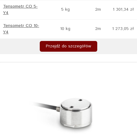
Tensometr CO 5-
5 kg
2m
1 301,34 zł
Y4
Tensometr CO 10-
10 kg
2m
1 273,05 zł
Y4
Przejdź do szczegółów