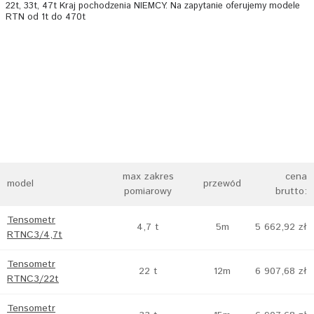
22t, 33t, 47t Kraj pochodzenia NIEMCY. Na zapytanie oferujemy modele
RTN od 1t do 470t
max zakres
cena
model
przewód
pomiarowy
brutto:
Tensometr
4,7 t
5m
5 662,92 zł
RTNC3/4,7t
Tensometr
22 t
12m
6 907,68 zł
RTNC3/22t
Tensometr