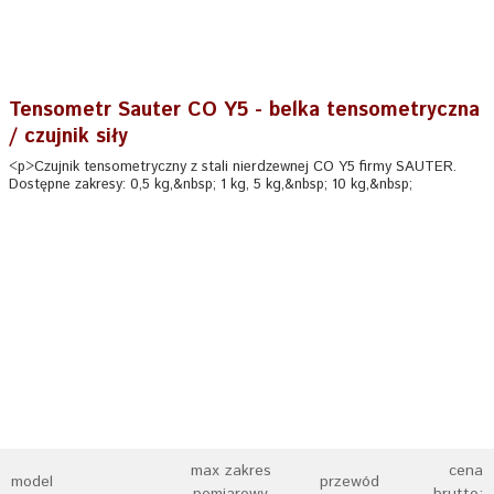
Tensometr Sauter CO Y5 - belka tensometryczna
/ czujnik siły
<p>Czujnik tensometryczny z stali nierdzewnej CO Y5 firmy SAUTER.
Dostępne zakresy: 0,5 kg,&nbsp; 1 kg, 5 kg,&nbsp; 10 kg,&nbsp;
max zakres
cena
model
przewód