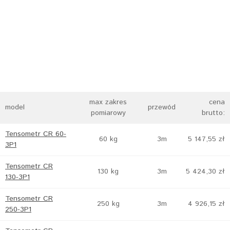
max zakres
cena
model
przewód
pomiarowy
brutto:
Tensometr CR 60-
60 kg
3m
5 147,55 zł
3P1
Tensometr CR
130 kg
3m
5 424,30 zł
130-3P1
Tensometr CR
250 kg
3m
4 926,15 zł
250-3P1