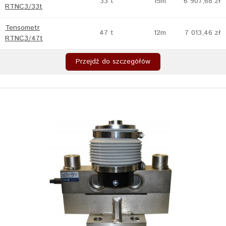
33 t
15m
6 907,68 zł
RTNC3/33t
Tensometr
47 t
12m
7 013,46 zł
RTNC3/47t
Przejdź do szczegółów