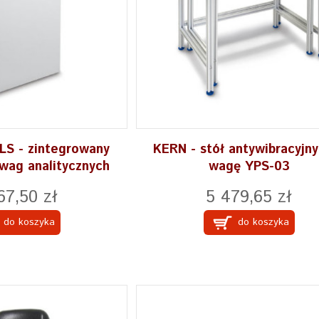
LS - zintegrowany
KERN - stół antywibracyjn
 wag analitycznych
wagę YPS-03
67,50 zł
5 479,65 zł
do koszyka
do koszyka