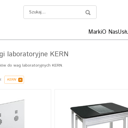
Marki
O Nas
Usłu
gi laboratoryjne KERN
riów do wag laboratoryjnych KERN.
t:
KERN