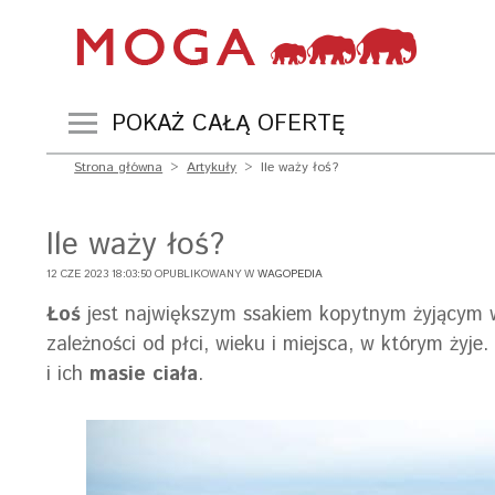
POKAŻ CAŁĄ OFERTĘ
Strona główna
>
Artykuły
>
Ile waży łoś?
Ile waży łoś?
12 CZE 2023 18:03:50 OPUBLIKOWANY W
WAGOPEDIA
Łoś
jest największym ssakiem kopytnym żyjącym w
zależności od płci, wieku i miejsca, w którym żyj
i ich
masie ciała
.