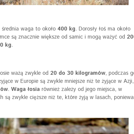
ć średnia waga to około
400 kg
. Dorosły łoś ma około
Samce są znacznie większe od samic i mogą ważyć od
20
0 kg
.
łosie ważą zwykle od
20 do 30 kilogramów
, podczas g
żyjące w Europie są zwykle mniejsze niż te żyjące w Azji,
mów
.
Waga łosia
również zależy od jego miejsca, w
h są zwykle cięższe niż te, które żyją w lasach, poniewa