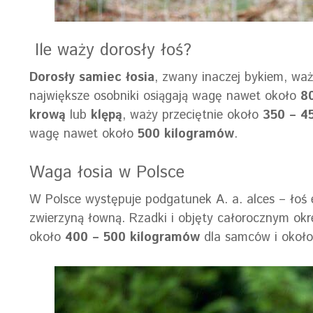
Ile waży dorosły łoś?
Dorosły samiec łosia
, zwany inaczej bykiem, waż
największe osobniki osiągają wagę nawet około
80
krową
lub
klępą
, waży przeciętnie około
350 – 4
wagę nawet około
500 kilogramów
.
Waga łosia w Polsce
W Polsce występuje podgatunek A. a. alces – łoś e
zwierzyną łowną. Rzadki i objęty całorocznym ok
około
400 – 500 kilogramów
dla samców i okoł