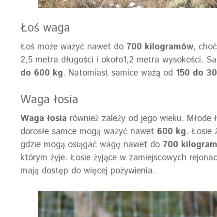
Łoś waga
Łoś może ważyć nawet do
700 kilogramów
, cho
2,5 metra długości i około1,2 metra wysokości. 
do 600 kg
. Natomiast samice ważą od
150 do 30
Waga łosia
Waga łosia
również zależy od jego wieku. Młode 
dorosłe samce mogą ważyć nawet
600 kg
. Łosie 
gdzie mogą osiągać wagę nawet do
700 kilogra
którym żyje. Łosie żyjące w zamiejscowych rejonac
mają dostęp do więcej pożywienia.