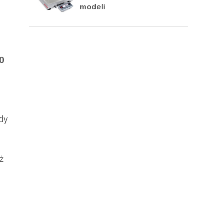
modeli
0
dy
ż